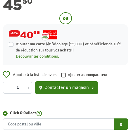
45
50
ou
40
95
-10%
Ajouter ma carte Mr.Bricolage (55,00 €) et bénéficier de
10%
de réduction sur tous vos achats !
Découvrir les conditions.
Ajouter à la liste d'envies
Ajouter au comparateur
Contacter un magasin
-
+
location_on
chevron_right
help_outline
Click & Collect
place