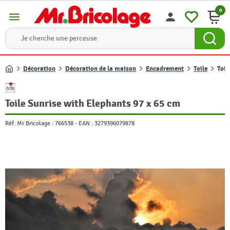
0
menu
person
Décoration
Décoration de la maison
Encadrement
Toile
Toil
Accueil
Toile Sunrise with Elephants 97 x 65 cm
Réf. Mr Bricolage :
766538
-
EAN :
3279396079878