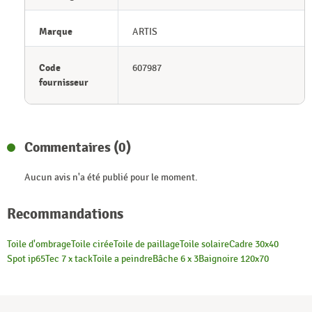
Marque
ARTIS
Code
607987
fournisseur
Commentaires (0)
Aucun avis n'a été publié pour le moment.
Recommandations
Toile d'ombrage
Toile cirée
Toile de paillage
Toile solaire
Cadre 30x40
Spot ip65
Tec 7 x tack
Toile a peindre
Bâche 6 x 3
Baignoire 120x70