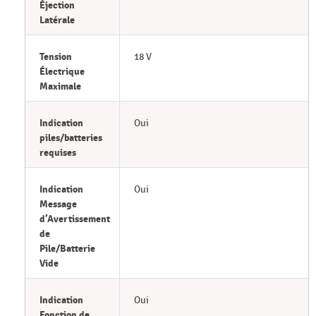
Éjection
Latérale
Tension
18 V
Électrique
Maximale
Indication
Oui
piles/batteries
requises
Indication
Oui
Message
d’Avertissement
de
Pile/Batterie
Vide
Indication
Oui
Fonction de