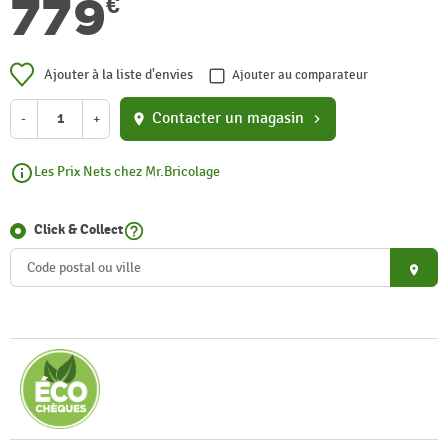
779
€
Ajouter à la liste d'envies
Ajouter au comparateur
Contacter un magasin
-
+
location_on
chevron_right
Les Prix Nets chez Mr.Bricolage
help_outline
Click & Collect
place