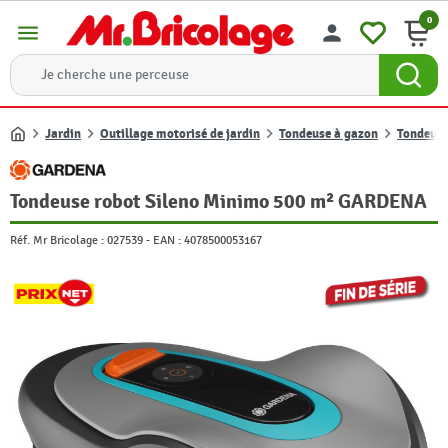
0
menu
person
Jardin
Outillage motorisé de jardin
Tondeuse à gazon
Tondeuse
Accueil
Tondeuse robot Sileno Minimo 500 m² GARDENA
Réf. Mr Bricolage :
027539
-
EAN :
4078500053167