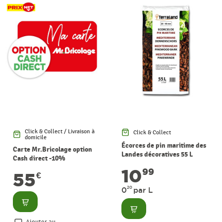
Click & Collect / Livraison à
Click & Collect
domicile
Écorces de pin maritime des
Carte Mr.Bricolage option
Landes décoratives 55 L
Cash direct -10%
TERRALAND
10
99
55
€
20
0
par L
Consulter
Consulter