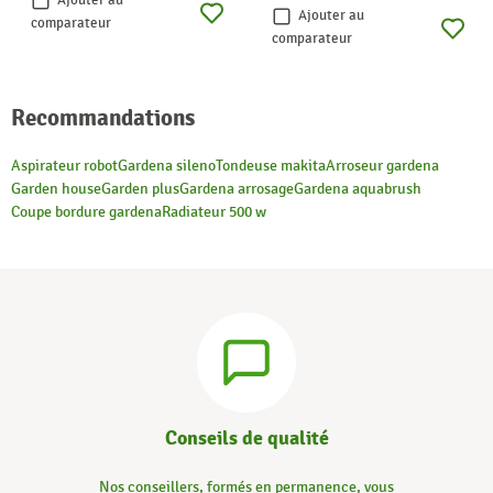
Ajouter au
Ajouter au
comparateur
comparateur
Recommandations
Aspirateur robot
Gardena sileno
Tondeuse makita
Arroseur gardena
Garden house
Garden plus
Gardena arrosage
Gardena aquabrush
Coupe bordure gardena
Radiateur 500 w
Conseils de qualité
Nos conseillers, formés en permanence, vous