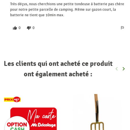
Très déçus, nous cherchions une petite tondeuse á batterie pas chère
pour notre petite parcelle de camping. Même sur gazon court, la
batterie ne tient que 10min max.
0
0
Les clients qui ont acheté ce produit
keyboard_arrow_left
keyboard_arrow_right
Précéde
Sui
ont également acheté :