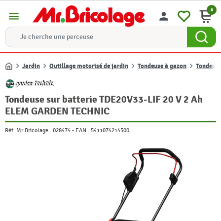
0
menu
person
Jardin
Outillage motorisé de jardin
Tondeuse à gazon
Tondeuse
Accueil
Tondeuse sur batterie TDE20V33-LIF 20 V 2 Ah
ELEM GARDEN TECHNIC
Réf. Mr Bricolage :
028474
-
EAN :
5411074214500