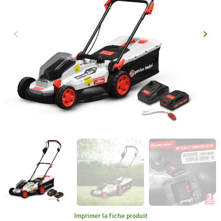
keyboard_arrow_left
keyboard_arrow_right
Précédent
Suiva
Imprimer la fiche produit