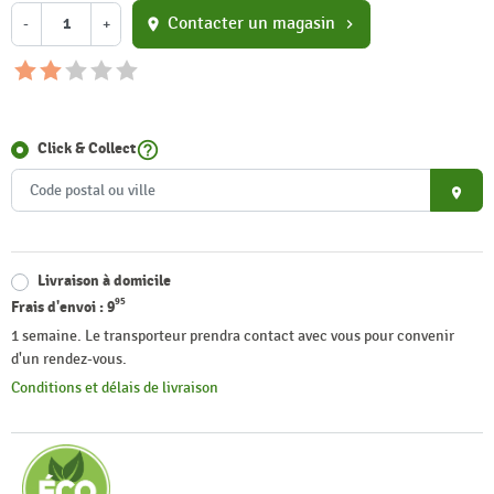
Contacter un magasin
-
+
location_on
chevron_right
help_outline
Click & Collect
place
Livraison à domicile
95
Frais d'envoi :
9
1 semaine. Le transporteur prendra contact avec vous pour convenir
d'un rendez-vous.
Conditions et délais de livraison