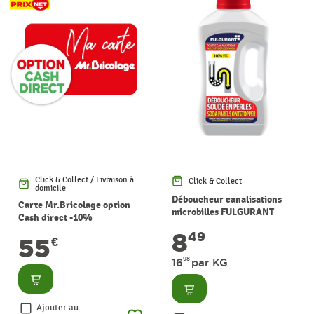
Click & Collect / Livraison à
Click & Collect
domicile
Déboucheur canalisations
Carte Mr.Bricolage option
microbilles FULGURANT
Cash direct -10%
SANITAIRE
8
49
55
€
98
16
par KG
Consulter
Consulter
Ajouter au