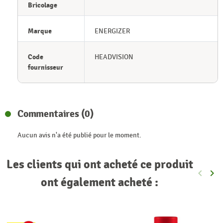
Bricolage
Marque
ENERGIZER
Code
HEADVISION
fournisseur
Commentaires (0)
Aucun avis n'a été publié pour le moment.
Les clients qui ont acheté ce produit
keyboard_arrow_left
keyboard_arrow_right
Précéde
Sui
ont également acheté :