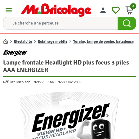
0
menu
person
Electricité
Eclairage mobile
Torche, lampe de poche, baladeuse
Accueil
Lampe frontale Headlight HD plus focus 3 piles
AAA ENERGIZER
Réf. Mr Bricolage :
769565
-
EAN :
7638900412802