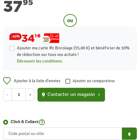
37
95
ou
34
16
-10%
Ajouter ma carte Mr.Bricolage (55,00 €) et bénéficier de
10%
de réduction sur tous vos achats !
Découvrir les conditions.
Ajouter à la liste d'envies
Ajouter au comparateur
Contacter un magasin
-
+
location_on
chevron_right
help_outline
Click & Collect
place