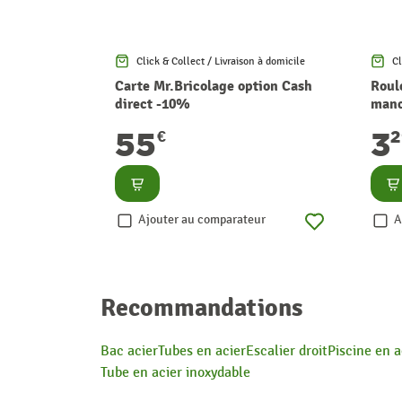
Click & Collect / Livraison à domicile
Cl
Carte Mr.Bricolage option Cash
Roul
direct -10%
manc
17 m
55
3
€
EXP
Consulter
Co
Ajouter au comparateur
A
Recommandations
Bac acier
Tubes en acier
Escalier droit
Piscine en a
Tube en acier inoxydable