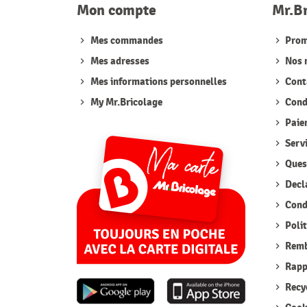
Mon compte
Mr.B
Mes commandes
Prom
Mes adresses
Nos 
Mes informations personnelles
Cont
My Mr.Bricolage
Condi
Paie
Serv
Quest
Decla
Condi
Polit
Remb
Rappe
Recyc