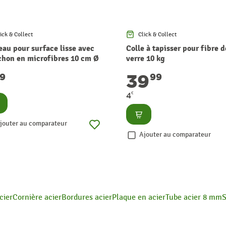
ick & Collect
Click & Collect
eau pour surface lisse avec
Colle à tapisser pour fibre d
hon en microfibres 10 cm Ø
verre 10 kg
m et monture 29 cm COLOR
39
29
99
ERT
€
4
nsulter
Consulter
jouter au comparateur
Ajouter au comparateur
cier
Cornière acier
Bordures acier
Plaque en acier
Tube acier 8 mm
S