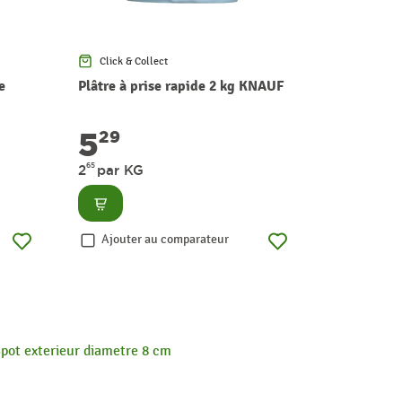
Click & Collect
Click & Co
e
Plâtre à prise rapide 2 kg KNAUF
Rouleau d'
pour papi
EXPERT
5
3
29
29
65
2
par KG
Consult
Consulter
Ajouter
Ajouter au comparateur
pot exterieur diametre 8 cm