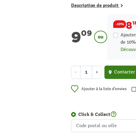
Description de produit
8
1
-10%
9
09
Ajouter
ou
de
10
Découvr
-
+
Contacter
location_on
Ajouter à la liste d'envies
help_outline
Click & Collect