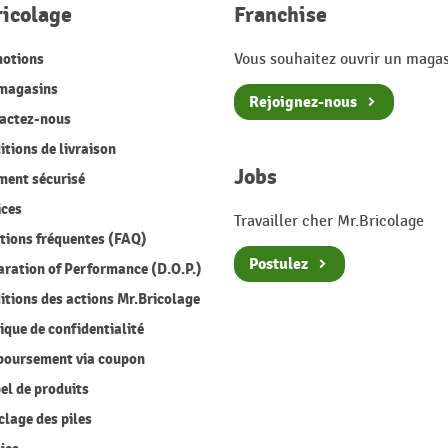
ricolage
Franchise
otions
Vous souhaitez ouvrir un magas
magasins
Rejoignez-nous
actez-nous
tions de livraison
Jobs
ment sécurisé
ices
Travailler cher Mr.Bricolage
ions fréquentes (FAQ)
Postulez
ration of Performance (D.O.P.)
tions des actions Mr.Bricolage
ique de confidentialité
oursement via coupon
l de produits
lage des piles