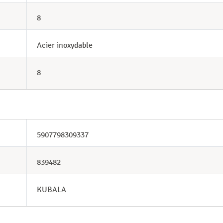
8
Acier inoxydable
8
5907798309337
839482
KUBALA