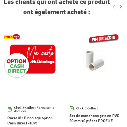
Les clients qui ont acheté ce produit
keyboard_arrow_left
keyboard_arrow_right
Précéde
Sui
ont également acheté :
Click & Collect / Livraison à
Click & Collect
domicile
Set de manchons gris en PVC
Carte Mr.Bricolage option
20 mm 10 pièces PROFILE
Cash direct -10%