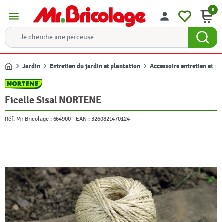
0
menu
person
Jardin
Entretien du jardin et plantation
Accessoire entretien et p
Accueil
Ficelle Sisal NORTENE
Réf. Mr Bricolage :
664900
-
EAN :
3260821470124