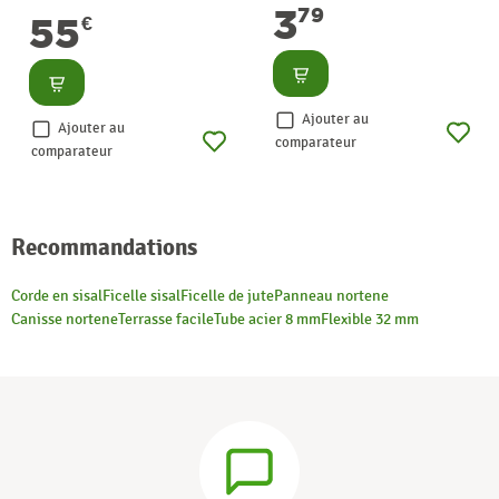
3
79
55
€
Consulter
Consulter
Ajouter au
Ajouter au
comparateur
comparateur
Recommandations
Corde en sisal
Ficelle sisal
Ficelle de jute
Panneau nortene
Canisse nortene
Terrasse facile
Tube acier 8 mm
Flexible 32 mm