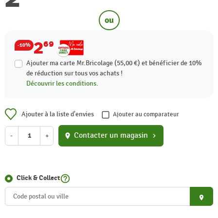
ou
2
69
-10%
Ajouter ma carte Mr.Bricolage (55,00 €) et bénéficier de
10%
de réduction sur tous vos achats !
Découvrir les conditions.
Ajouter à la liste d'envies
Ajouter au comparateur
Contacter un magasin
-
+
location_on
chevron_right
help_outline
Click & Collect
place