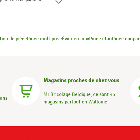
tion de pièce
Pince multiprise
Évier en inox
Pince etau
Pince coupan
Magasins proches de chez vous
Mr.Bricolage Belgique, ce sont 45
dans
magasins partout en Wallonie