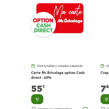
Click & Collect / Livraison à domicile
Cl
Carte Mr.Bricolage option Cash
Crap
direct -10%
55
7
€
Consulter
Co
Ajouter au comparateur
A