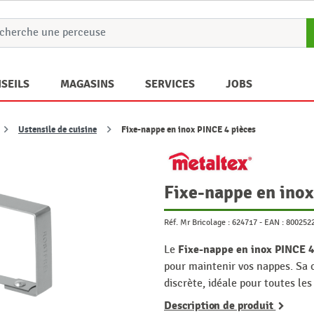
SEILS
MAGASINS
SERVICES
JOBS
Ustensile de cuisine
Fixe-nappe en inox PINCE 4 pièces
Fixe-nappe en inox
Réf. Mr Bricolage :
624717
-
EAN :
800252
Fixe-nappe en inox PINCE 4
Le
pour maintenir vos nappes. Sa c
discrète, idéale pour toutes les
Description de produit