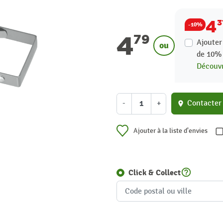
4
3
-10%
4
79
Ajouter
ou
de
10
Découvr
-
+
Contacter
location_on
Ajouter à la liste d'envies
help_outline
Click & Collect