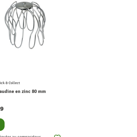
ick & Collect
audine en zinc 80 mm
49
nsulter
jouter au comparateur