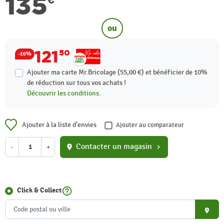
135
ou
121
50
-10%
Ajouter ma carte Mr.Bricolage (55,00 €) et bénéficier de
10%
de réduction sur tous vos achats !
Découvrir les conditions.
Ajouter à la liste d'envies
Ajouter au comparateur
Contacter un magasin
-
+
location_on
chevron_right
help_outline
Click & Collect
place