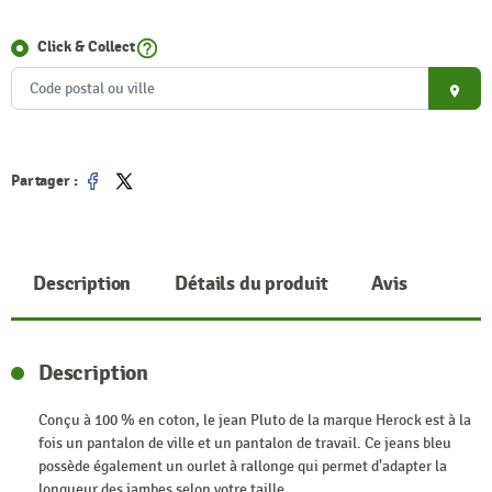
help_outline
Click & Collect
place
Partager :
Partager
Tweet
Description
Détails du produit
Avis
Description
Conçu à 100 % en coton, le jean Pluto de la marque Herock est à la
fois un pantalon de ville et un pantalon de travail. Ce jeans bleu
possède également un ourlet à rallonge qui permet d'adapter la
longueur des jambes selon votre taille.