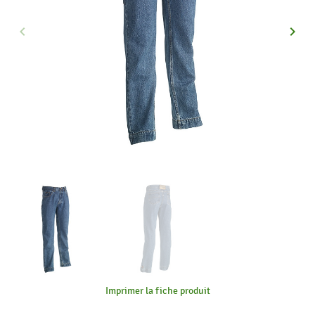
keyboard_arrow_left
keyboard_arrow_right
Précédent
Suiva
Imprimer la fiche produit