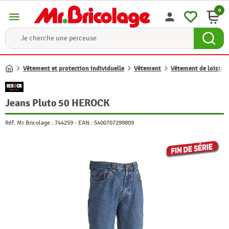
0
menu
person
Vêtement et protection individuelle
Vêtement
Vêtement de loisir
Accueil
Jeans Pluto 50 HEROCK
Réf. Mr Bricolage :
744259
-
EAN :
5400707299809