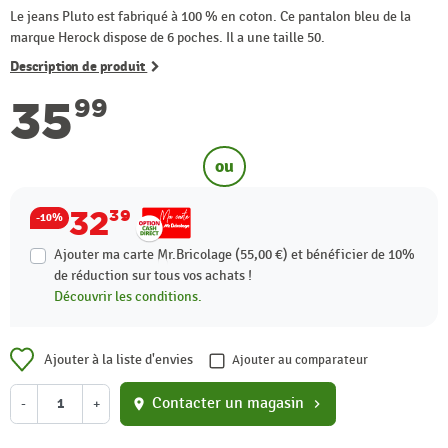
Le jeans Pluto est fabriqué à 100 % en coton. Ce pantalon bleu de la
marque Herock dispose de 6 poches. Il a une taille 50.
Description de produit
35
99
ou
32
39
-10%
Ajouter ma carte Mr.Bricolage (55,00 €) et bénéficier de
10%
de réduction sur tous vos achats !
Découvrir les conditions.
Ajouter à la liste d'envies
Ajouter au comparateur
Contacter un magasin
-
+
location_on
chevron_right