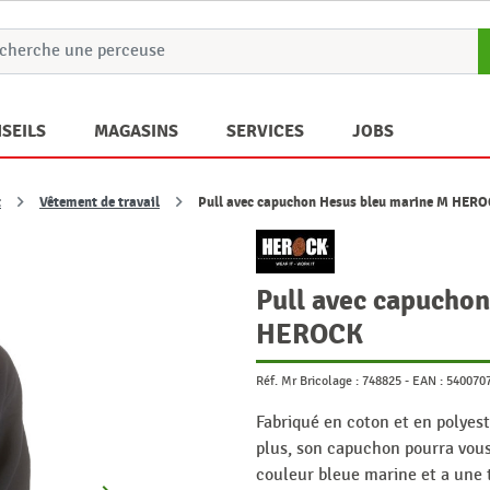
SEILS
MAGASINS
SERVICES
JOBS
t
Vêtement de travail
Pull avec capuchon Hesus bleu marine M HER
Pull avec capucho
HEROCK
Réf. Mr Bricolage :
748825
-
EAN :
540070
Fabriqué en coton et en polyest
plus, son capuchon pourra vous 
couleur bleue marine et a une t