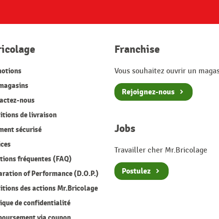
ricolage
Franchise
otions
Vous souhaitez ouvrir un magas
magasins
Rejoignez-nous
actez-nous
tions de livraison
Jobs
ment sécurisé
ices
Travailler cher Mr.Bricolage
ions fréquentes (FAQ)
Postulez
ration of Performance (D.O.P.)
tions des actions Mr.Bricolage
ique de confidentialité
oursement via coupon