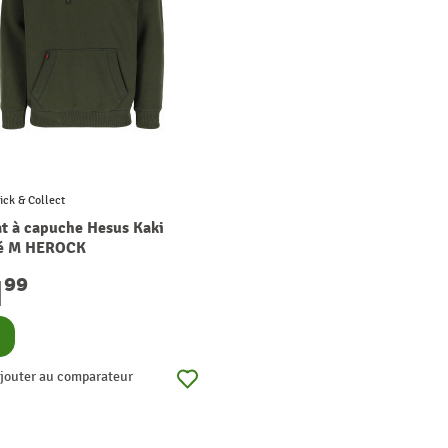
ick & Collect
t à capuche Hesus Kaki
é M HEROCK
1
99
nsulter
jouter au comparateur