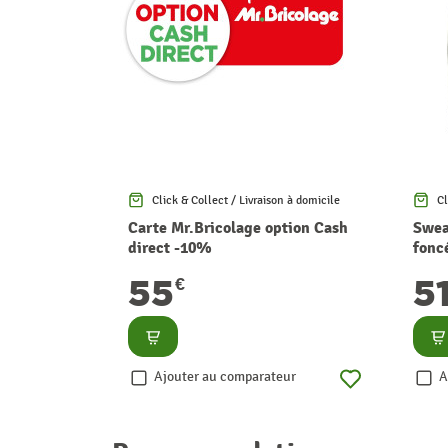
Click & Collect / Livraison à domicile
Cl
Carte Mr.Bricolage option Cash
Swea
direct -10%
fonc
55
5
€
Consulter
Co
Ajouter au comparateur
A