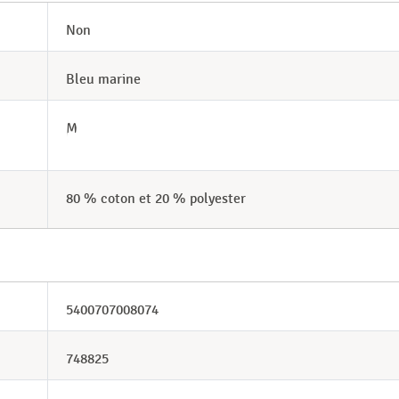
Non
Bleu marine
M
80 % coton et 20 % polyester
5400707008074
748825