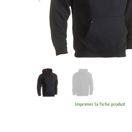
keyboard_arrow_left
Précédent
Imprimer la fiche produit