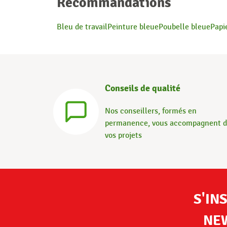
Recommandations
Bleu de travail
Peinture bleue
Poubelle bleue
Papi
Conseils de qualité
Nos conseillers, formés en
permanence, vous accompagnent 
vos projets
S'IN
NE