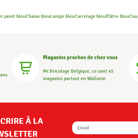
er peint bleu
Chaise bleu
Lampe bleu
Carrelage bleu
Plâtre bleu
Cou
Magasins proches de chez vous
Mr.Bricolage Belgique, ce sont 45
dans
magasins partout en Wallonie
SCRIRE À LA
WSLETTER