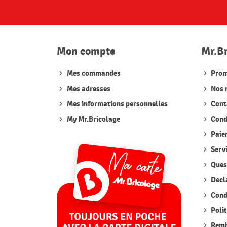
Mon compte
Mr.B
Mes commandes
Prom
Mes adresses
Nos 
Mes informations personnelles
Cont
My Mr.Bricolage
Condi
Paie
Serv
Quest
Decla
Condi
Polit
Remb