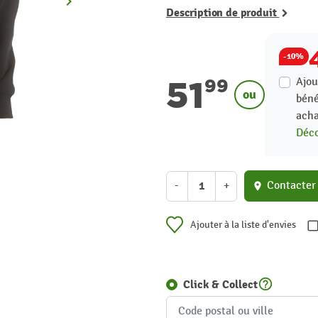
keyboard_arrow_right
Suivant
Description de produit
-10%
51
Ajou
99
ou
béné
acha
Déco
-
+
Contacter
location_on
Ajouter à la liste d'envies
help_outline
Click & Collect