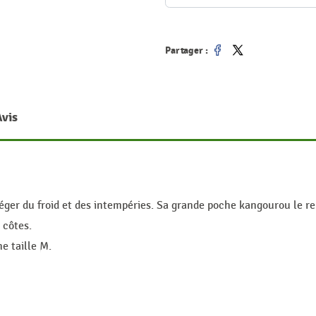
Partager :
Partager
Tweet
Avis
éger du froid et des intempéries. Sa grande poche kangourou le re
 côtes.
e taille M.