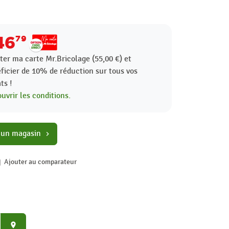
46
79
ter ma carte Mr.Bricolage (55,00 €) et
ficier de
10%
de réduction sur tous vos
ts !
uvrir les conditions.
 un magasin
chevron_right
Ajouter au comparateur
place