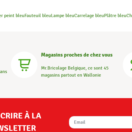
er peint bleu
Fauteuil bleu
Lampe bleu
Carrelage bleu
Plâtre bleu
Ch
Magasins proches de chez vous
Mr.Bricolage Belgique, ce sont 45
dans
magasins partout en Wallonie
SCRIRE À LA
WSLETTER