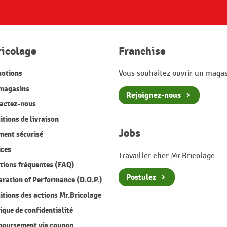
ricolage
Franchise
otions
Vous souhaitez ouvrir un magas
magasins
Rejoignez-nous
actez-nous
tions de livraison
Jobs
ment sécurisé
ices
Travailler cher Mr.Bricolage
ions fréquentes (FAQ)
Postulez
ration of Performance (D.O.P.)
tions des actions Mr.Bricolage
ique de confidentialité
oursement via coupon