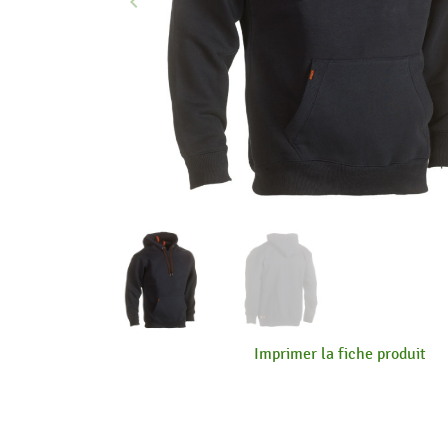
keyboard_arrow_left
Précédent
Imprimer la fiche produit