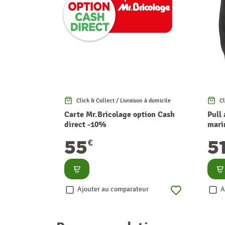
Click & Collect / Livraison à domicile
Cl
Carte Mr.Bricolage option Cash
Pull
direct -10%
mari
55
5
€
Consulter
Co
Ajouter au comparateur
A