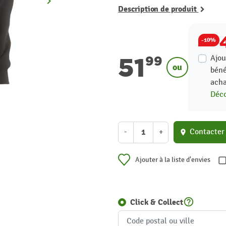
keyboard_arrow_right
Suivant
Description de produit
-10%
51
Ajou
99
ou
béné
acha
Déco
-
+
Contacter
location_on
Ajouter à la liste d'envies
help_outline
Click & Collect