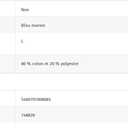
Non
Bleu marine
L
80 % coton et 20 % polyester
5400707008081
748826