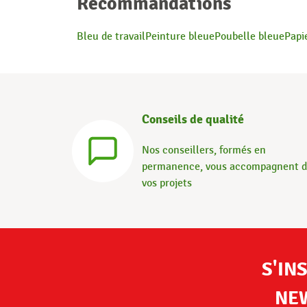
Recommandations
Bleu de travail
Peinture bleue
Poubelle bleue
Papi
Conseils de qualité
Nos conseillers, formés en
permanence, vous accompagnent 
vos projets
S'IN
NE