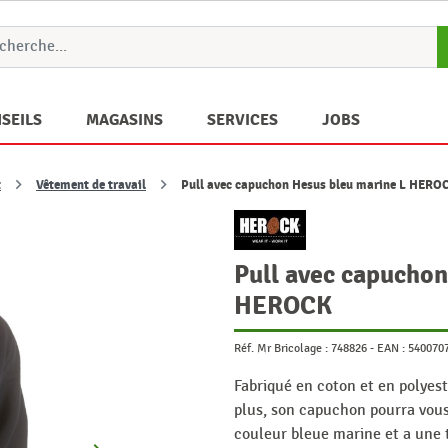
SEILS
MAGASINS
SERVICES
JOBS
t
Vêtement de travail
Pull avec capuchon Hesus bleu marine L HERO
Pull avec capuchon
HEROCK
Réf. Mr Bricolage :
748826
-
EAN :
540070
Fabriqué en coton et en polyest
plus, son capuchon pourra vous 
couleur bleue marine et a une t