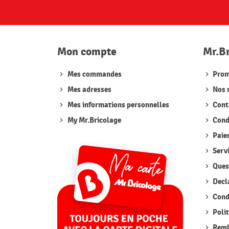
Mon compte
Mr.B
Mes commandes
Prom
Mes adresses
Nos 
Mes informations personnelles
Cont
My Mr.Bricolage
Condi
Paie
Serv
Quest
Decla
Condi
Polit
Remb