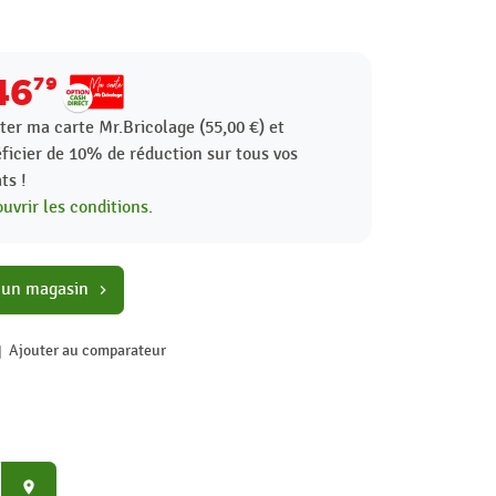
46
79
ter ma carte Mr.Bricolage (55,00 €) et
ficier de
10%
de réduction sur tous vos
ts !
uvrir les conditions.
 un magasin
chevron_right
Ajouter au comparateur
place