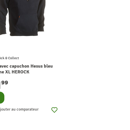
ick & Collect
 avec capuchon Hesus bleu
ne XL HEROCK
1
99
nsulter
jouter au comparateur