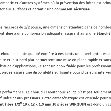
lomberie et d'autres systèmes où la prévention des fuites est pri
connexion sécurisée
pter aux surfaces et garantir une
.
 les raccords de 1/2 pouce, une dimension standard dans de nombr
étanchéi
contribue à une compression adéquate, assurant ainsi une
chouc de haute qualité confère à ces joints une excellente résist
aire et leur bord plat permettent une mise en place rapide et sans
itude d'applications, ils sont un choix fiable pour les professionne
ix pièces assure une disponibilité suffisante pour plusieurs inter
 la performance. Le choix du caoutchouc rouge n'est pas seulement
fluides et aux pressions. Cette caractéristique est cruciale pour 
int fibre 1/2" 18 x 12 x 1,5 mm 10 pièces WIRQUIN
est donc un co
.