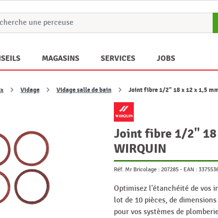
SEILS
MAGASINS
SERVICES
JOBS
ux
Vidage
Vidage salle de bain
Joint fibre 1/2" 18 x 12 x 1,5 
Joint fibre 1/2" 1
WIRQUIN
Réf. Mr Bricolage :
207285
-
EAN :
337553
Optimisez l'étanchéité de vos i
lot de 10 pièces, de dimensions
pour vos systèmes de plomberie