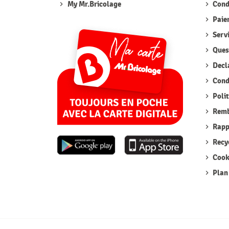
My Mr.Bricolage
Condi
Paie
Serv
Quest
Decla
Condi
Polit
Remb
Rappe
Recyc
Cook
Plan 