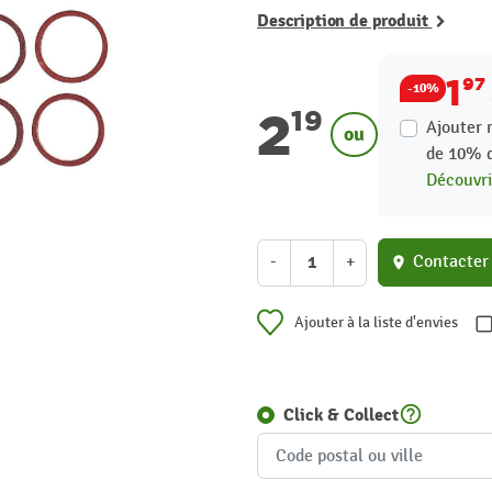
Description de produit
1
97
-10%
2
19
Ajouter 
ou
de
10%
Découvri
-
+
Contacter
location_on
Ajouter à la liste d'envies
help_outline
Click & Collect