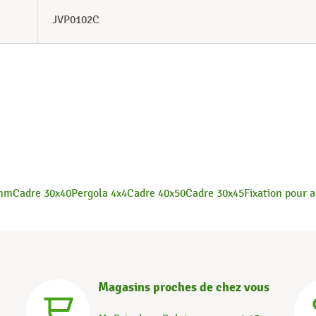
JVP0102C
 mm
Cadre 30x40
Pergola 4x4
Cadre 40x50
Cadre 30x45
Fixation pour 
Magasins proches de chez vous