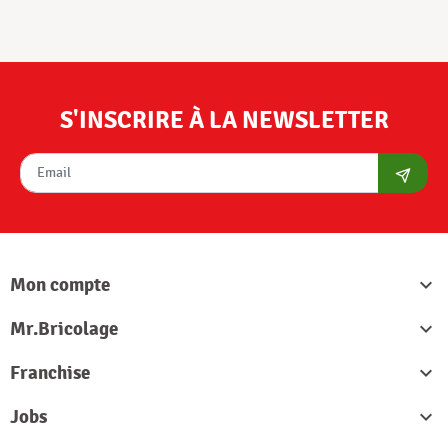
S'INSCRIRE À LA NEWSLETTER
S'abon
Mon compte

Mr.Bricolage

Franchise

Jobs
