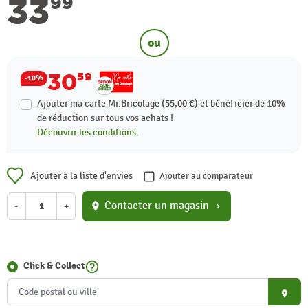
33
99
ou
30
59
-10%
Ajouter ma carte Mr.Bricolage (55,00 €) et bénéficier de
10%
de réduction sur tous vos achats !
Découvrir les conditions.
Ajouter à la liste d'envies
Ajouter au comparateur
Contacter un magasin
-
+
location_on
chevron_right
help_outline
Click & Collect
place