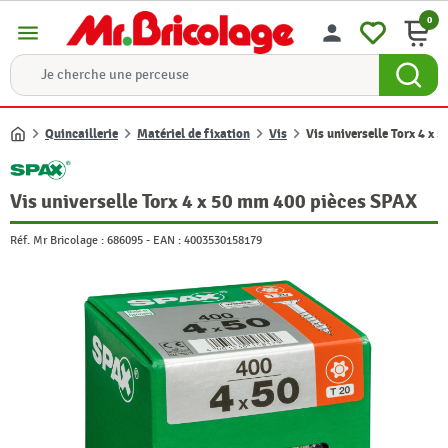
0
menu
person
Quincaillerie
Matériel de fixation
Vis
Vis universelle Torx 4 x
Accueil
Vis universelle Torx 4 x 50 mm 400 pièces SPAX
Réf. Mr Bricolage :
686095
-
EAN :
4003530158179