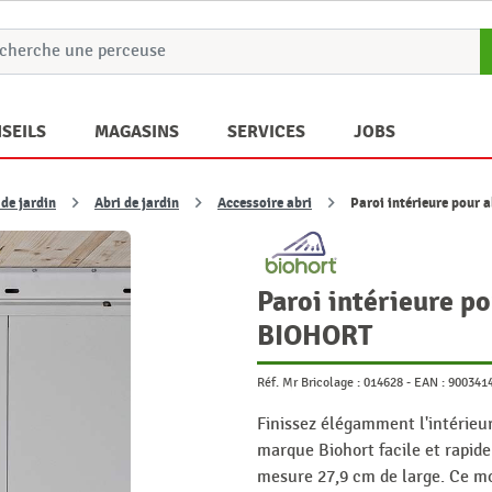
SEILS
MAGASINS
SERVICES
JOBS
de jardin
Abri de jardin
Accessoire abri
Paroi intérieure pour
Paroi intérieure p
BIOHORT
Réf. Mr Bricolage :
014628
-
EAN :
900341
Finissez élégamment l'intérieur
marque Biohort facile et rapid
mesure 27,9 cm de large. Ce mo