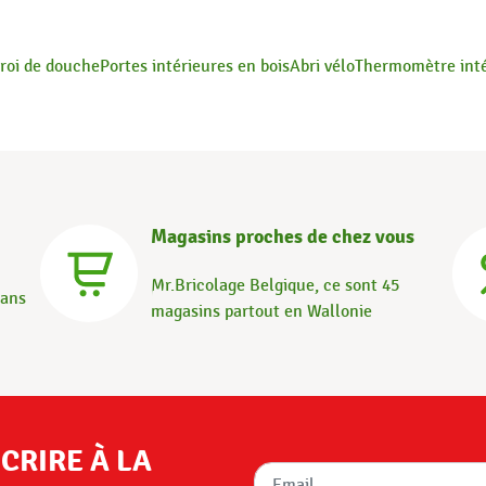
roi de douche
Portes intérieures en bois
Abri vélo
Thermomètre inté
Magasins proches de chez vous
Mr.Bricolage Belgique, ce sont 45
dans
magasins partout en Wallonie
SCRIRE À LA