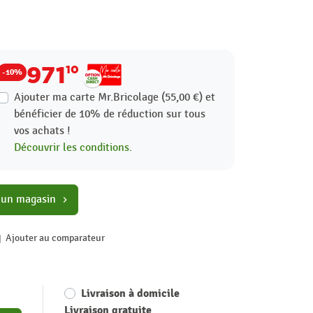
971
10
-10%
Ajouter ma carte Mr.Bricolage (55,00 €) et
bénéficier de
10%
de réduction sur tous
vos achats !
Découvrir les conditions.
 un magasin
chevron_right
Ajouter au comparateur
Livraison à domicile
Livraison gratuite