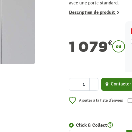
avec une porte standard.
Description de produit
1 079
€
ou
-
+
Contacter
location_on
Ajouter à la liste d'envies
help_outline
Click & Collect