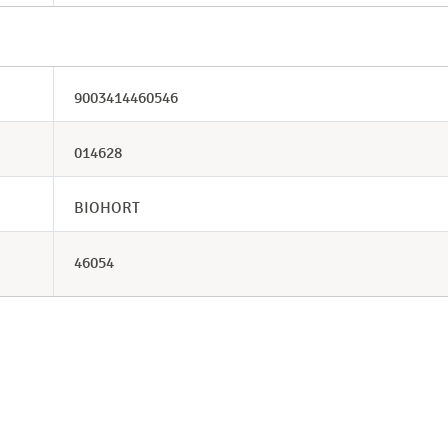
9003414460546
014628
BIOHORT
46054