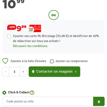
10
99
ou
9
89
-10%
Ajouter ma carte Mr.Bricolage (55,00 €) et bénéficier de
10%
de réduction sur tous vos achats !
Découvrir les conditions.
Ajouter à la liste d'envies
Ajouter au comparateur
Contacter un magasin
-
+
location_on
chevron_right
help_outline
Click & Collect
place