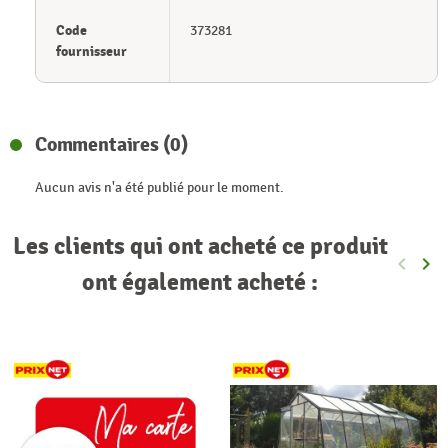
Code
373281
fournisseur
Commentaires (0)
Aucun avis n'a été publié pour le moment.
Les clients qui ont acheté ce produit
keyboard_arrow_left
keyboard_arrow_right
Précéde
Sui
ont également acheté :