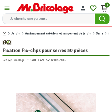
0
menu
person
Jardin
Aménagement extérieur et rangement de jardin
Serre
Ac
Accueil
Fixation Fix-clips pour serres 50 pièces
Réf. Mr Bricolage :
616340
-
EAN :
5411210732813