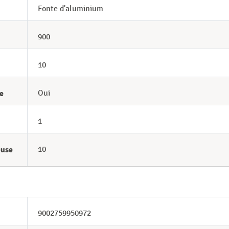
Fonte d'aluminium
900
10
e
Oui
1
euse
10
9002759950972