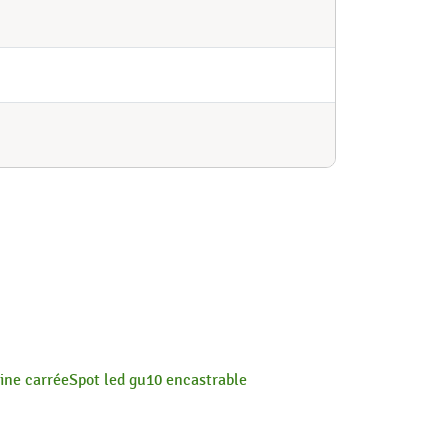
ine carrée
Spot led gu10 encastrable