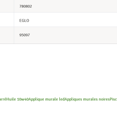
780802
EGLO
95097
arré
Huile 10w40
Applique murale led
Appliques murales noires
Pisc