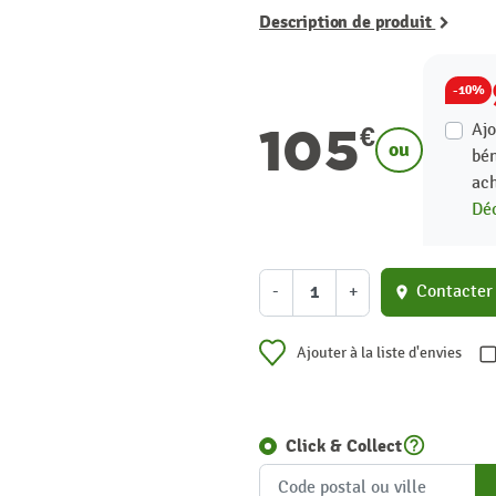
Description de produit
-10%
105
Ajo
€
ou
bén
ach
Déc
-
+
Contacter
location_on
Ajouter à la liste d'envies
help_outline
Click & Collect