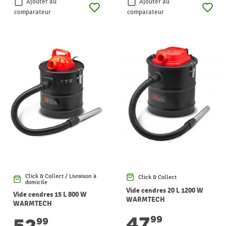
Ajouter au
Ajouter au
comparateur
comparateur
Click & Collect / Livraison à
Click & Collect
domicile
Vide cendres 20 L 1200 W
Vide cendres 15 L 800 W
WARMTECH
WARMTECH
47
99
52
99