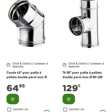
Click & Collect / Livraison à
Click & Collect / Livraison à
domicile
domicile
Coude 45° pour poêle à
Té 90° pour poêle à pellets
pellets double paroi inox Ø
double paroi inox Ø 80-100
80-100 mm WARMTECH
mm WARMTECH
64
129
95
€
Consulter
Consulter
Ajouter au
Ajouter au