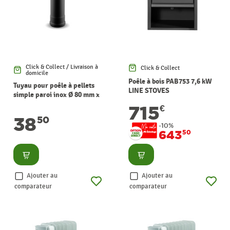
Click & Collect / Livraison à
Click & Collect
domicile
Poêle à bois PAB753 7,6 kW
Tuyau pour poêle à pellets
LINE STOVES
simple paroi inox Ø 80 mm x
1 m WARMTECH
715
€
38
50
-10%
643
50
Consulter
Consulter
Ajouter au
Ajouter au
comparateur
comparateur