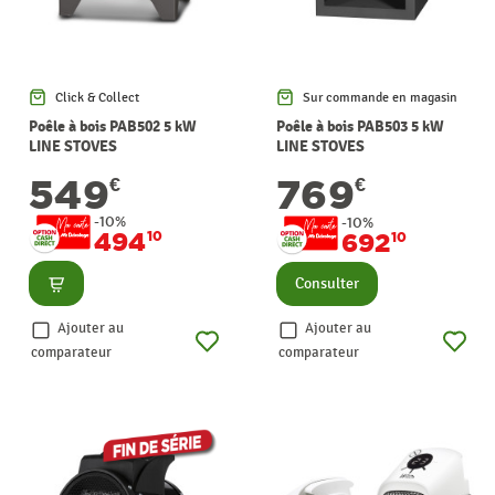
Click & Collect
Sur commande en magasin
Poêle à bois PAB502 5 kW
Poêle à bois PAB503 5 kW
LINE STOVES
LINE STOVES
549
769
€
€
-10%
-10%
494
10
692
10
Consulter
Consulter
Ajouter au
Ajouter au
comparateur
comparateur