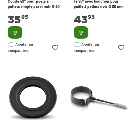
Coude 45° pour poêle à
Té 90° avec bouchon pour
pellets simple paroi noir Ø 80
poêle à pellets noir Ø 80 mm
mm WARMTECH
WARMTECH
35
43
95
95
Consulter
Consulter
Ajouter au
Ajouter au
comparateur
comparateur