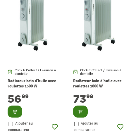
Click & Collect / Livraison à
Click & Collect / Livraison à
domicile
domicile
Radiateur bain d'huile avec
Radiateur bain d'huile avec
roulettes 1500 W
roulettes 1800 W
WARMTECH
WARMTECH
56
73
99
99
Consulter
Consulter
Ajouter au
Ajouter au
comparateur
comparateur