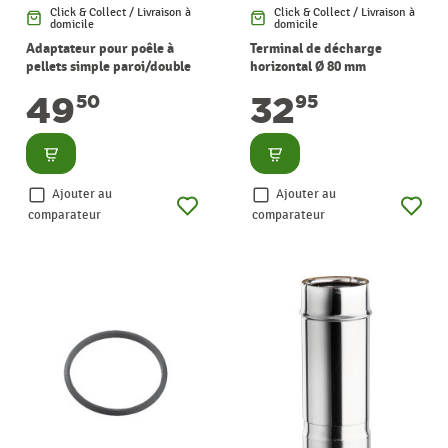
Click & Collect / Livraison à
Click & Collect / Livraison à
domicile
domicile
Adaptateur pour poêle à
Terminal de décharge
pellets simple paroi/double
horizontal Ø 80 mm
paroi Ø 80-100 mm
WARMTECH
49
32
50
95
WARMTECH
Consulter
Consulter
Ajouter au
Ajouter au
comparateur
comparateur