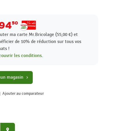
94
50
uter ma carte Mr.Bricolage (55,00 €) et
éficier de
10%
de réduction sur tous vos
ats !
ouvrir les conditions.
 un magasin
chevron_right
Ajouter au comparateur
place