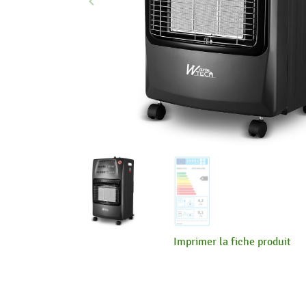
keyboard_arrow_left
Précédent
Imprimer la fiche produit