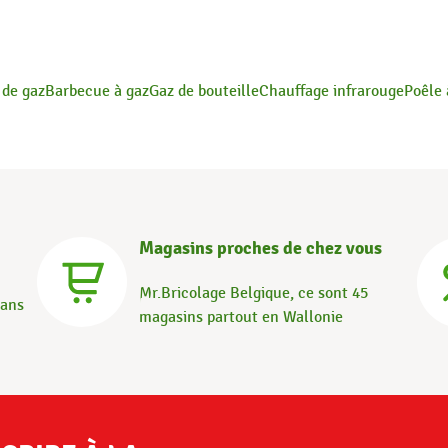
de gaz
Barbecue à gaz
Gaz de bouteille
Chauffage infrarouge
Poêle 
Magasins proches de chez vous
Mr.Bricolage Belgique, ce sont 45
dans
magasins partout en Wallonie