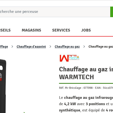
SEILS
MAGASINS
SERVICES
JOBS
ffage
Chauffage d'appoint
Chauffage au gaz
Chauffage au g
Chauffage au gaz 
WARMTECH
Réf. Mr Bricolage :
077098
-
EAN :
541107
chauffage au gaz infrarou
Le
4,2 kW
3 positions
de
avec
et 
synthétique
4 ro
, est équipé de