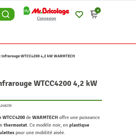
0
Connexion
az infrarouge WTCC4200 4,2 kW WARMTECH
infrarouge WTCC4200 4,2 kW
4248239
ge WTCC4200
WARMTECH
de
offre une puissance
thermostat
plastique
un
. Ce modèle noir, en
ulettes
pour une mobilité aisée.