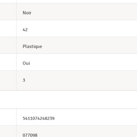
Noir
42
Plastique
Oui
3
5411074248239
077098