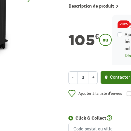
keyboard_arrow_right
Suivant
Description de produit
-10%
105
Ajo
€
ou
bén
ach
Déc
-
+
Contacter
location_on
Ajouter à la liste d'envies
help_outline
Click & Collect