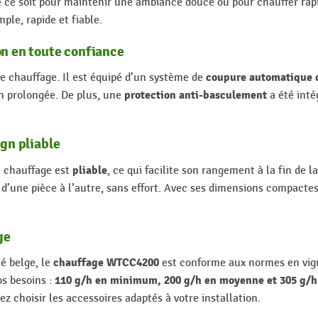
que ce soit pour maintenir une ambiance douce ou pour chauffer ra
le, rapide et fiable.
on en toute confiance
coupure automatique d
e chauffage. Il est équipé d’un système de
protection anti-basculement
ion prolongée. De plus, une
a été inté
ign pliable
pliable
e chauffage est
, ce qui facilite son rangement à la fin de la
d’une pièce à l’autre, sans effort. Avec ses dimensions compacte
ge
chauffage WTCC4200
é belge, le
est conforme aux normes en vigu
110 g/h en minimum, 200 g/h en moyenne et 305 g
s besoins :
iez choisir les accessoires adaptés à votre installation.