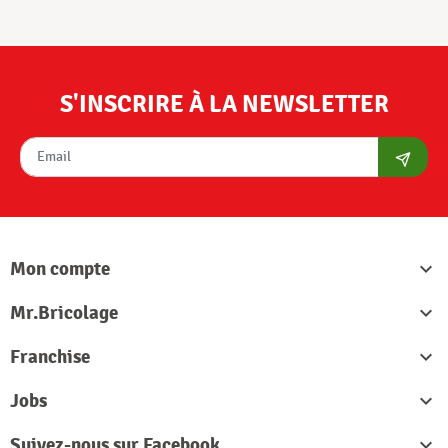
S'INSCRIRE À LA NEWSLETTER
S'abon
Mon compte

Mr.Bricolage

Franchise

Jobs

Suivez-nous sur Facebook
