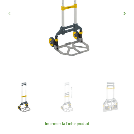
keyboard_arrow_left
keyboard_arrow_right
Précédent
Suiva
Imprimer la fiche produit