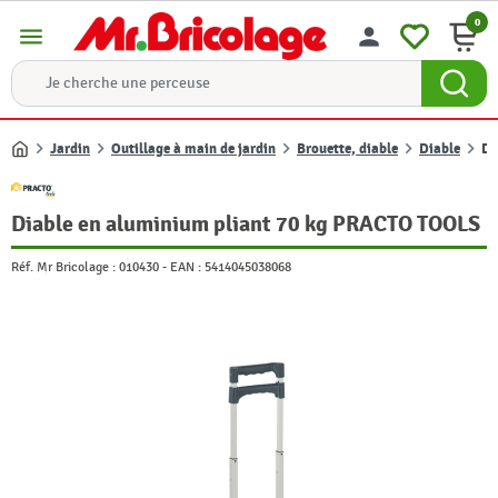
0
menu
person
Jardin
Outillage à main de jardin
Brouette, diable
Diable
Di
Accueil
Diable en aluminium pliant 70 kg PRACTO TOOLS
Réf. Mr Bricolage :
010430
-
EAN :
5414045038068