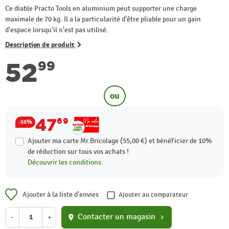
Ce diable Practo Tools en aluminium peut supporter une charge
maximale de 70 kg. Il a la particularité d'être pliable pour un gain
d'espace lorsqu'il n'est pas utilisé.
Description de produit
52
99
ou
47
69
-10%
Ajouter ma carte Mr.Bricolage (55,00 €) et bénéficier de
10%
de réduction sur tous vos achats !
Découvrir les conditions.
Ajouter à la liste d'envies
Ajouter au comparateur
Contacter un magasin
-
+
location_on
chevron_right