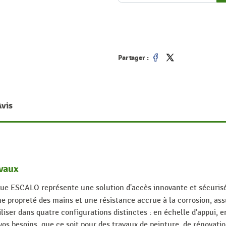
Partager :
Partager
Tweet
Avis
avaux
ue ESCALO représente une solution d'accès innovante et sécuris
une propreté des mains et une résistance accrue à la corrosion, as
liser dans quatre configurations distinctes : en échelle d'appui, 
 vos besoins, que ce soit pour des travaux de peinture, de rénovatio