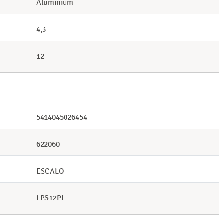
Aluminium
4,3
12
5414045026454
622060
ESCALO
LPS12PI