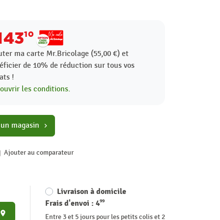
143
10
uter ma carte Mr.Bricolage (55,00 €) et
éficier de
10%
de réduction sur tous vos
ats !
ouvrir les conditions.
 un magasin
chevron_right
Ajouter au comparateur
Livraison à domicile
99
Frais d'envoi :
4
place
Entre 3 et 5 jours pour les petits colis et 2