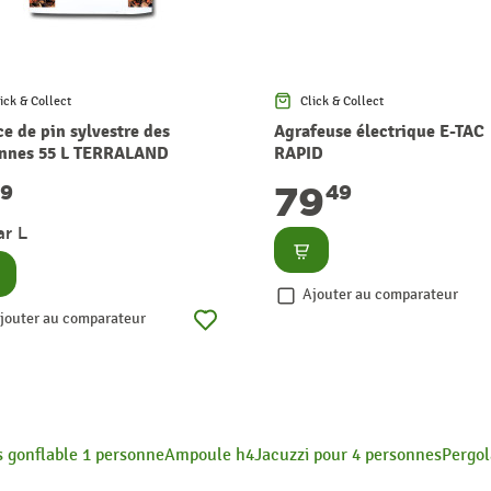
ick & Collect
Click & Collect
ce de pin sylvestre des
Agrafeuse électrique E-TAC
nnes 55 L TERRALAND
RAPID
79
49
49
ar L
Consulter
nsulter
Ajouter au comparateur
jouter au comparateur
 gonflable 1 personne
Ampoule h4
Jacuzzi pour 4 personnes
Pergol