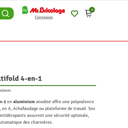
0
Connexion
ltifold 4-en-1
5026454
n-1
aluminium
en
anodisé offre une polyvalence
, en A, échafaudage ou plateforme de travail. Ses
 antidérapants assurent une sécurité optimale,
automatique des charnières.