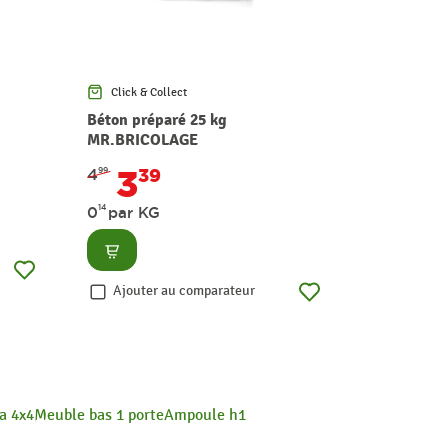
Click & Collect
Click & Co
Béton préparé 25 kg
Kit chemi
MR.BRICOLAGE
RapidFire
3
29
4
39
9
99
14
0
par KG
Consult
Consulter
Ajouter
Ajouter au comparateur
a 4x4
Meuble bas 1 porte
Ampoule h1