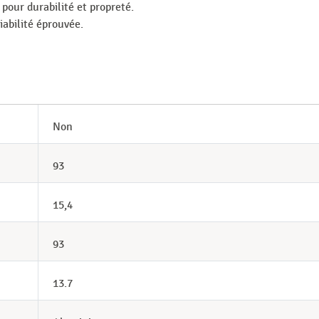
pour durabilité et propreté.
abilité éprouvée.
Non
93
15,4
93
13.7