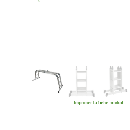
keyboard_arrow_left
Précédent
Imprimer la fiche produit