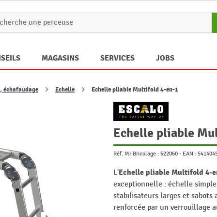
SEILS
MAGASINS
SERVICES
JOBS
d, échafaudage
Echelle
Echelle pliable Multifold 4-en-1
Echelle pliable Mu
Réf. Mr Bricolage :
622060
-
EAN :
541404
Echelle pliable Multifold 4-e
L'
exceptionnelle : échelle simple
stabilisateurs larges et sabots
renforcée par un verrouillage 