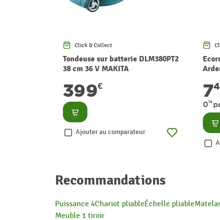
Click & Collect
Cl
Tondeuse sur batterie DLM380PT2
Ecor
38 cm 36 V MAKITA
Arde
399
7
€
14
0
p
Consulter
Co
Ajouter au comparateur
A
Recommandations
Puissance 4
Chariot pliable
Échelle pliable
Matelas
Meuble 1 tiroir