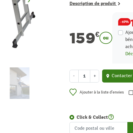
keyboard_arrow_right
Suivant
Description de produit
-10%
159
Ajo
€
ou
bén
ach
Déc
-
+
Contacter
location_on
Ajouter à la liste d'envies
help_outline
Click & Collect