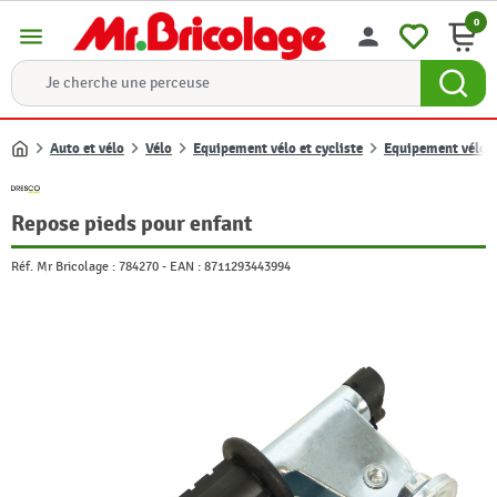
0
menu
person
Auto et vélo
Vélo
Equipement vélo et cycliste
Equipement vélo
Accueil
Repose pieds pour enfant
Réf. Mr Bricolage :
784270
-
EAN :
8711293443994