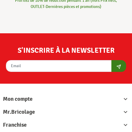
Profitez de 10% de réduction pendant 1 an (hors Prix nets,
OUTLET-Dernières pièces et promotions)
S'INSCRIRE À LA NEWSLETTER
S'abon
Mon compte

Mr.Bricolage

Franchise
