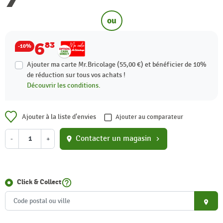
ou
6
83
-10%
Ajouter ma carte Mr.Bricolage (55,00 €) et bénéficier de
10%
de réduction sur tous vos achats !
Découvrir les conditions.
Ajouter à la liste d'envies
Ajouter au comparateur
Contacter un magasin
-
+
location_on
chevron_right
help_outline
Click & Collect
place