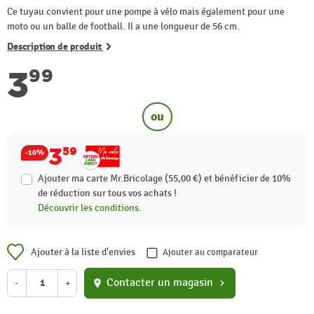
Ce tuyau convient pour une pompe à vélo mais également pour une
moto ou un balle de football. Il a une longueur de 56 cm.
Description de produit
3
99
ou
3
59
-10%
Ajouter ma carte Mr.Bricolage (55,00 €) et bénéficier de
10%
de réduction sur tous vos achats !
Découvrir les conditions.
Ajouter à la liste d'envies
Ajouter au comparateur
Contacter un magasin
-
+
location_on
chevron_right