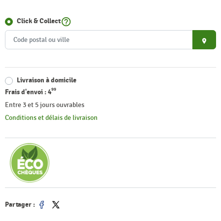
help_outline
Click & Collect
place
Livraison à domicile
99
Frais d'envoi :
4
Entre 3 et 5 jours ouvrables
Conditions et délais de livraison
Partager :
Partager
Tweet