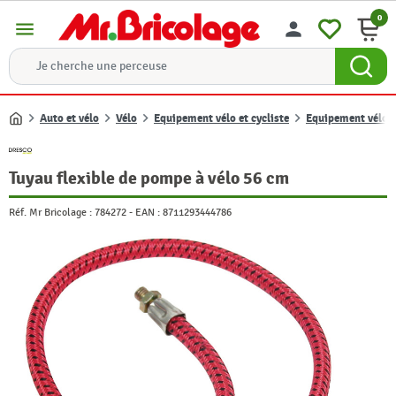
0
menu
person
Auto et vélo
Vélo
Equipement vélo et cycliste
Equipement vélo
Accueil
Tuyau flexible de pompe à vélo 56 cm
Réf. Mr Bricolage :
784272
-
EAN :
8711293444786