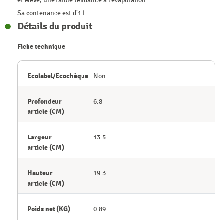
et élevé, une faible tendance à l'évaporation.
Sa contenance est d'1 L.
Détails du produit
Fiche technique
Ecolabel/Ecochèque
Non
Profondeur
6.8
article (CM)
Largeur
13.5
article (CM)
Hauteur
19.3
article (CM)
Poids net (KG)
0.89