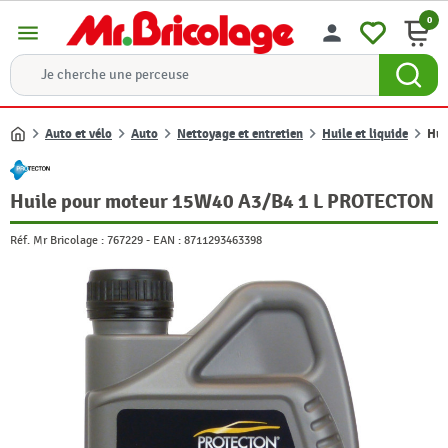
0
menu
person
Auto et vélo
Auto
Nettoyage et entretien
Huile et liquide
Hui
Accueil
Huile pour moteur 15W40 A3/B4 1 L PROTECTON
Réf. Mr Bricolage :
767229
-
EAN :
8711293463398