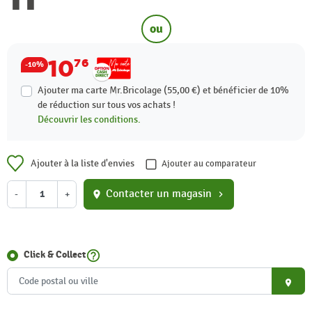
ou
10
76
-10%
Ajouter ma carte Mr.Bricolage (55,00 €) et bénéficier de
10%
de réduction sur tous vos achats !
Découvrir les conditions.
Ajouter à la liste d'envies
Ajouter au comparateur
Contacter un magasin
-
+
location_on
chevron_right
help_outline
Click & Collect
place