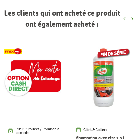
Les clients qui ont acheté ce produit
keyboard_arrow_left
keyboard_arrow_right
Précéde
Sui
ont également acheté :
Click & Collect / Livraison à
Click & Collect
domicile
Shampoing avec cire 1,5 L