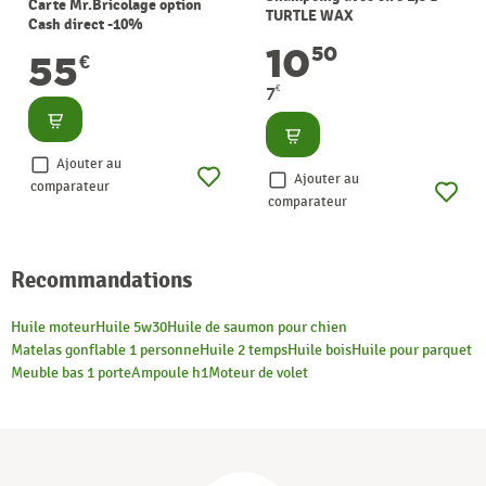
Carte Mr.Bricolage option
TURTLE WAX
Cash direct -10%
10
50
55
€
€
7
Consulter
Consulter
Ajouter au
Ajouter au
comparateur
comparateur
Recommandations
Huile moteur
Huile 5w30
Huile de saumon pour chien
Matelas gonflable 1 personne
Huile 2 temps
Huile bois
Huile pour parquet
Meuble bas 1 porte
Ampoule h1
Moteur de volet