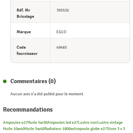
Réf. Mr
765532
Bricolage
Marque
EGLO
Code
49465
fournisseur
Commentaires (0)
Aucun avis n'a été publié pour le moment.
Recommandations
Ampoules e27
Huile 5w30
Ampoules led e27
Lustre noir
Lustre vintage
Huile 10w40
Huile 5w40
Radiateur 1800w
Ampoule globe e27
Store 3 x 3