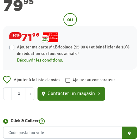
79
95
ou
71
96
-10%
Ajouter ma carte Mr.Bricolage (55,00 €) et bénéficier de
10%
de réduction sur tous vos achats !
Découvrir les conditions.
Ajouter à la liste d'envies
Ajouter au comparateur
Contacter un magasin
-
+
location_on
chevron_right
help_outline
Click & Collect
place