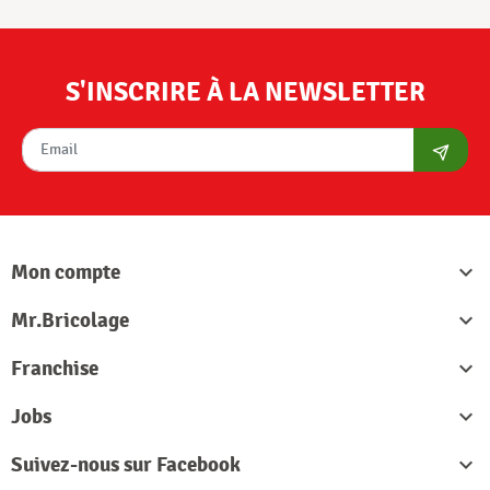
S'INSCRIRE À LA NEWSLETTER
S'abon
Mon compte

Mr.Bricolage

Franchise

Jobs

Suivez-nous sur Facebook
