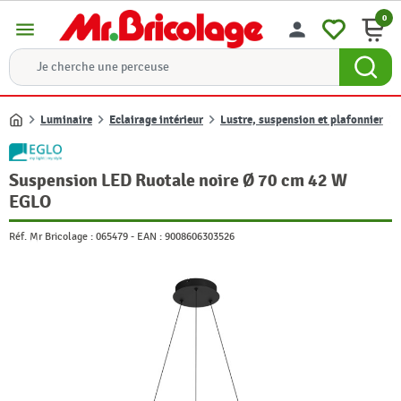
0
menu
person
Luminaire
Eclairage intérieur
Lustre, suspension et plafonnier
Accueil
Suspension LED Ruotale noire Ø 70 cm 42 W
EGLO
Réf. Mr Bricolage :
065479
-
EAN :
9008606303526