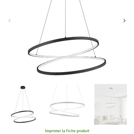
keyboard_arrow_left
keyboard_arrow_right
Précédent
Suiva
Imprimer la fiche produit