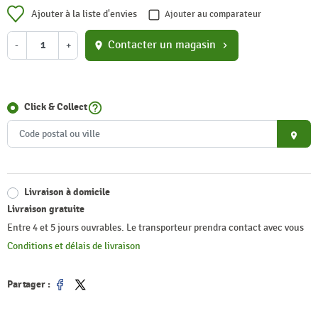
Ajouter à la liste d'envies
Ajouter au comparateur
Contacter un magasin
-
+
location_on
chevron_right
help_outline
Click & Collect
place
Livraison à domicile
Livraison gratuite
Entre 4 et 5 jours ouvrables. Le transporteur prendra contact avec vous
Conditions et délais de livraison
Partager :
Partager
Tweet