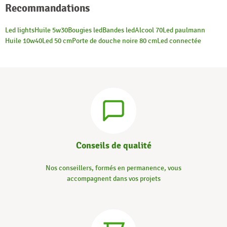
Recommandations
Led lights
Huile 5w30
Bougies led
Bandes led
Alcool 70
Led paulmann
Huile 10w40
Led 50 cm
Porte de douche noire 80 cm
Led connectée
Conseils de qualité
Nos conseillers, formés en permanence, vous
accompagnent dans vos projets