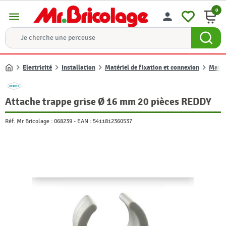
0
menu
person
Electricité
Installation
Matériel de fixation et connexion
Matéri
Accueil
Attache trappe grise Ø 16 mm 20 pièces REDDY
Réf. Mr Bricolage :
068239
-
EAN :
5411812360537