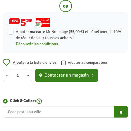
ou
5
39
-10%
Ajouter ma carte Mr.Bricolage (55,00 €) et bénéficier de
10%
de réduction sur tous vos achats !
Découvrir les conditions.
Ajouter à la liste d'envies
Ajouter au comparateur
Contacter un magasin
-
+
location_on
chevron_right
help_outline
Click & Collect
place