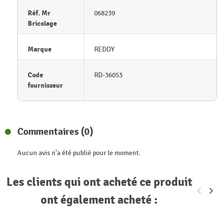
Réf. Mr
068239
Bricolage
Marque
REDDY
Code
RD-36053
fournisseur
Commentaires (0)
Aucun avis n'a été publié pour le moment.
Les clients qui ont acheté ce produit
keyboard_arrow_left
keyboard_arrow_right
Précéde
Sui
ont également acheté :