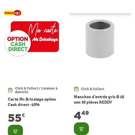
Click & Collect / Livraison à
Click & Collect
domicile
Manchon d'entrée gris Ø 16
Carte Mr.Bricolage option
mm 30 pièces REDDY
Cash direct -10%
4
49
55
€
Consulter
Consulter