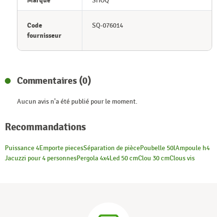
Marque
SHOQ
Code
SQ-076014
fournisseur
Commentaires (0)
Aucun avis n'a été publié pour le moment.
Recommandations
Puissance 4
Emporte pieces
Séparation de pièce
Poubelle 50l
Ampoule h4
Jacuzzi pour 4 personnes
Pergola 4x4
Led 50 cm
Clou 30 cm
Clous vis