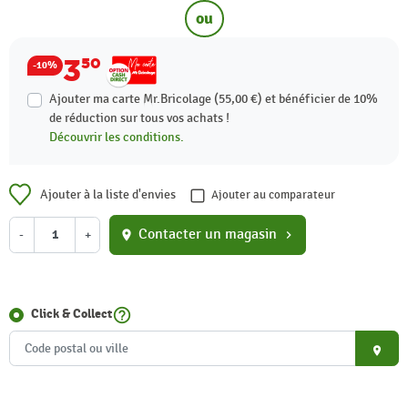
ou
3
50
-10%
Ajouter ma carte Mr.Bricolage (55,00 €) et bénéficier de
10%
de réduction sur tous vos achats !
Découvrir les conditions.
Ajouter à la liste d'envies
Ajouter au comparateur
Contacter un magasin
-
+
location_on
chevron_right
help_outline
Click & Collect
place