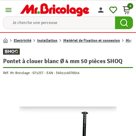
0
menu
person
Electricité
Installation
Matériel de fixation et connexion
Matéri
Accueil
Pontet à clouer blanc Ø 4 mm 50 pièces SHOQ
Réf. Mr Bricolage :
071257
-
EAN :
5401114076014