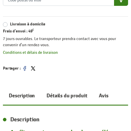
place
Livraison à domicile
€
Frais d'envoi :
49
7 jours ouvrables. Le transporteur prendra contact avec vous pour
convenir d'un rendez-vous.
Conditions et délais de livraison
Partager :
Partager
Tweet
Description
Détails du produit
Avis
Description