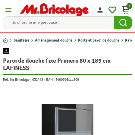
0
menu
person
Sanitaire
Aménagement douche
Porte et paroi de douche
Paroi
Accueil
Paroi de douche fixe Primero 80 x 185 cm
LAFINESS
Réf. Mr Bricolage :
032448
-
EAN :
5400996111509