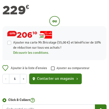
229
€
ou
206
10
-10%
Ajouter ma carte Mr.Bricolage (55,00 €) et bénéficier de
10%
de réduction sur tous vos achats !
Découvrir les conditions.
Ajouter à la liste d'envies
Ajouter au comparateur
Contacter un magasin
-
+
location_on
chevron_right
help_outline
Click & Collect