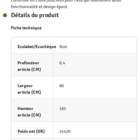
constitue un choix judicieux pour ceux qui souhaitent allier
fonctionnalité et design épuré.
Détails du produit
Fiche technique
Ecolabel/Ecochèque
Non
Profondeur
0.4
article (CM)
Largeur
80
article (CM)
Hauteur
185
article (CM)
Poids net (GR)
24420