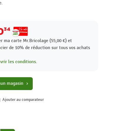
e.
0
34
r ma carte Mr.Bricolage (55,00 €) et
icier de
10%
de réduction sur tous vos achats
rir les conditions.
 un magasin
chevron_right
Ajouter au comparateur