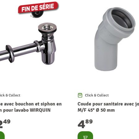
ick & Collect
Click & Collect
e avec bouchon et siphon en
Coude pour sanitaire avec jo
on pour lavabo WIRQUIN
M/F 45° Ø 50 mm
2
4
49
89
nsulter
Consulter