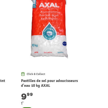
Click & Collect
Click & Co
int
Pastilles de sel pour adoucisseurs
Etagère en
d'eau 10 kg AXAL
80 x 40 c
9
30
99
9
€
1
Consult