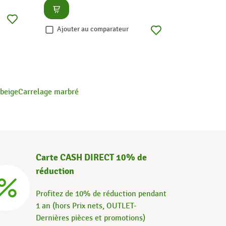
Consulter
Ajouter
Ajouter au comparateur
 beige
Carrelage marbré
Carte CASH DIRECT 10% de
réduction
Profitez de 10% de réduction pendant
1 an (hors Prix nets, OUTLET-
Dernières pièces et promotions)