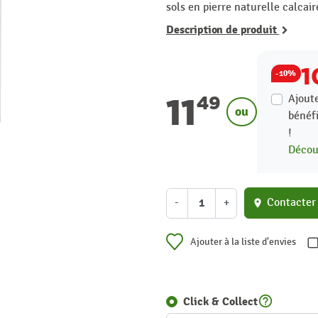
sols en pierre naturelle calcair
Description de produit
1
-10%
11
Ajoute
49
ou
bénéf
!
Découv
-
+
Contacter
location_on
Ajouter à la liste d'envies
help_outline
Click & Collect