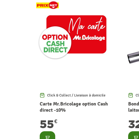
Click & Collect / Livraison à domicile
Cl
Carte Mr.Bricolage option Cash
Bond
direct -10%
lait
55
3
€
Consulter
Co