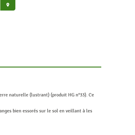
place
ierre naturelle (lustrant) (produit HG n°33). Ce
anges bien essorés sur le sol en veillant à les