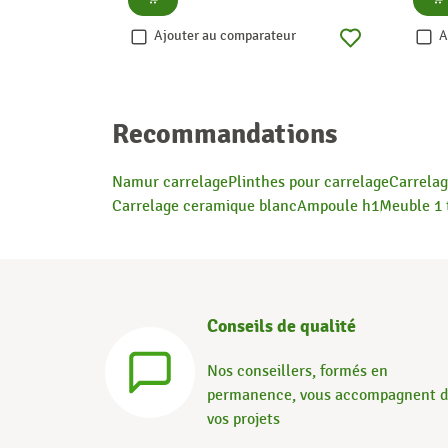
Ajouter au comparateur
A
Recommandations
Namur carrelage
Plinthes pour carrelage
Carrelag
Carrelage ceramique blanc
Ampoule h1
Meuble 1 t
Conseils de qualité
Nos conseillers, formés en
permanence, vous accompagnent 
vos projets