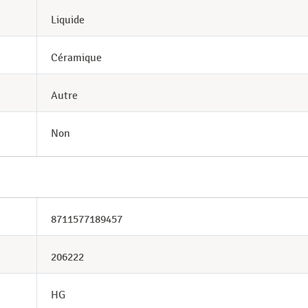
Liquide
Céramique
Autre
Non
8711577189457
206222
HG