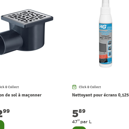
ick & Collect
Click & Collect
on de sol à maçonner
Nettoyant pour écrans 0,125
2
5
99
89
12
47
par L
nsulter