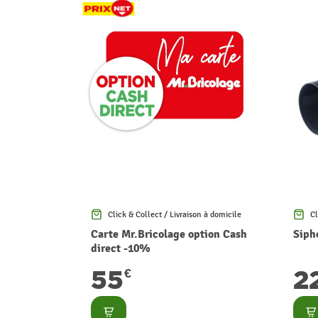
Click & Collect / Livraison à domicile
Cl
Carte Mr.Bricolage option Cash
Siph
direct -10%
55
2
€
Consulter
Co