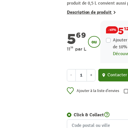
produit de 0,5 L convient aussi 
Description de produit
5
1
-10%
5
69
Ajouter
ou
de
10
38
11
par L
Découvr
-
+
Contacter
location_on
Ajouter à la liste d'envies
help_outline
Click & Collect