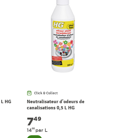
Click & Collect
Click & Co
 L HG
Neutralisateur d'odeurs de
Nettoyant 
canalisations 0,5 L HG
7
4
49
49
98
90
14
par L
44
par L