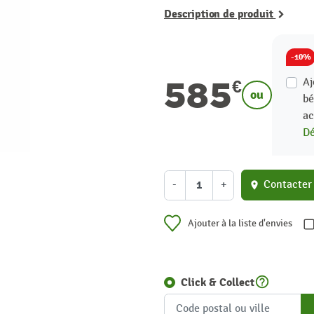
Description de produit
-10%
585
Aj
€
ou
bé
ac
Dé
-
+
Contacter
location_on
Ajouter à la liste d'envies
help_outline
Click & Collect