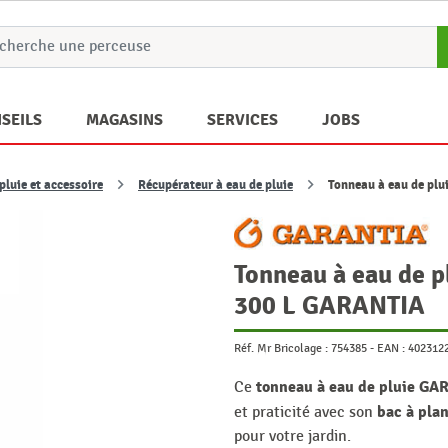
SEILS
MAGASINS
SERVICES
JOBS
pluie et accessoire
Récupérateur à eau de pluie
Tonneau à eau de plu
Tonneau à eau de p
300 L GARANTIA
Réf. Mr Bricolage :
754385
-
EAN :
402312
tonneau à eau de pluie GA
Ce
bac à plan
et praticité avec son
pour votre jardin.