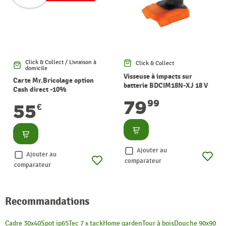
Click & Collect / Livraison à
Click & Collect
domicile
Visseuse à impacts sur
Carte Mr.Bricolage option
batterie BDCIM18N-XJ 18 V
Cash direct -10%
BLACK+DECKER
79
99
55
€
Consulter
Consulter
Ajouter au
Ajouter au
comparateur
comparateur
Recommandations
Cadre 30x40
Spot ip65
Tec 7 x tack
Home garden
Tour à bois
Douche 90x90