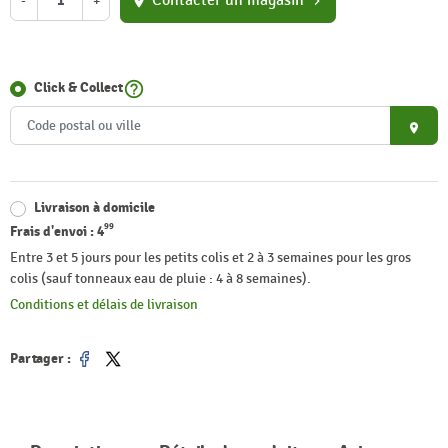
Contacter un magasin
-
+
location_on
chevron_right
help_outline
Click & Collect
place
Livraison à domicile
99
Frais d'envoi :
4
Entre 3 et 5 jours pour les petits colis et 2 à 3 semaines pour les gros
colis (sauf tonneaux eau de pluie : 4 à 8 semaines).
Conditions et délais de livraison
Partager :
Partager
Tweet