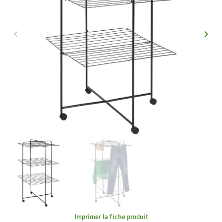
keyboard_arrow_left
keyboard_arrow_right
Précédent
Suiva
Imprimer la fiche produit