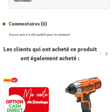
fournisseur
Commentaires (0)
Aucun avis n'a été publié pour le moment.
Les clients qui ont acheté ce produit
keyboard_arrow_left
keyboard_arrow_right
Précéde
Sui
ont également acheté :