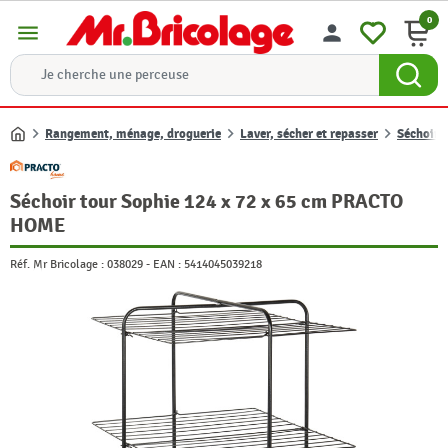
0
menu
person
Rangement, ménage, droguerie
Laver, sécher et repasser
Séchoir 
Accueil
Séchoir tour Sophie 124 x 72 x 65 cm PRACTO
HOME
Réf. Mr Bricolage :
038029
-
EAN :
5414045039218