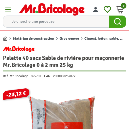
0
menu
person
Matériau de construction
Gros oeuvre
Ciment, béton, sable, ...
Accueil
Palette 40 sacs Sable de rivière pour maçonnerie
Mr.Bricolage 0 à 2 mm 25 kg
Réf. Mr Bricolage :
825707
-
EAN :
2000008257077
-23,12 €