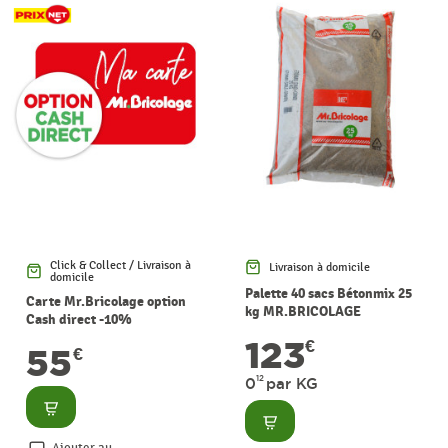
Click & Collect / Livraison à
Livraison à domicile
domicile
Palette 40 sacs Bétonmix 25
Carte Mr.Bricolage option
kg MR.BRICOLAGE
Cash direct -10%
123
€
55
€
12
0
par KG
Consulter
Consulter