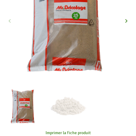
keyboard_arrow_left
keyboard_arrow_right
Précédent
Suiva
Imprimer la fiche produit