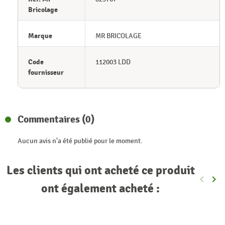
Bricolage
Marque
MR BRICOLAGE
Code
112003 LDD
fournisseur
Commentaires (0)
Aucun avis n'a été publié pour le moment.
Les clients qui ont acheté ce produit
keyboard_arrow_left
keyboard_arrow_right
Précéde
Sui
ont également acheté :