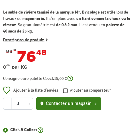
Le
sable de rivière tamisé de la marque Mr. Bricolage
est utile lors de
travaux de
maçonnerie.
Il s'emploie avec
un liant comme la chaux ou le
ciment
. Sa granulométrie est
de 0 à 2 mm
. Il est vendu en
palette de
40
sacs de 25 kg
.
Description de produit
76
48
99
60
08
0
par KG
help_outline
Consigne euro palette Coeck
15,00 €
Ajouter à la liste d'envies
Ajouter au comparateur
Contacter un magasin
-
+
location_on
chevron_right
help_outline
Click & Collect