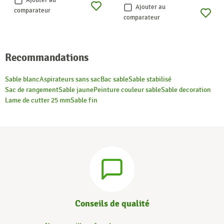
Ajouter au
Ajouter au
comparateur
comparateur
Recommandations
Sable blanc
Aspirateurs sans sac
Bac sable
Sable stabilisé
Sac de rangement
Sable jaune
Peinture couleur sable
Sable decoration
Lame de cutter 25 mm
Sable fin
Conseils de qualité